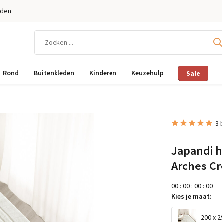
eden
Rond
Buitenkleden
Kinderen
Keuzehulp
Sale
3 
Japandi h
Arches C
0
0
:
0
0
:
0
0
:
0
0
Kies je maat:
200 x 2