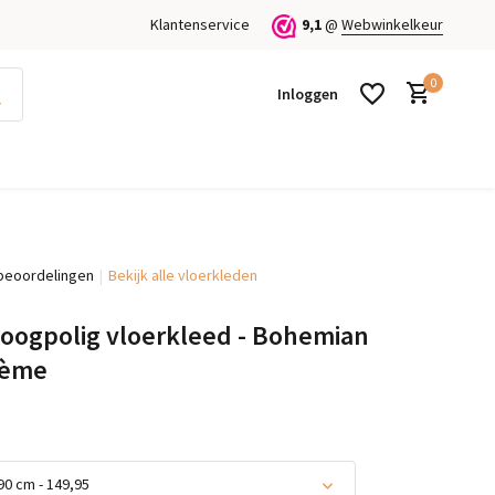
Klantenservice
9,1
@
Webwinkelkeur
0
Inloggen
beoordelingen
Bekijk alle vloerkleden
Account aanmaken
Account aanmaken
oogpolig vloerkleed - Bohemian
rème
90 cm - 149,95