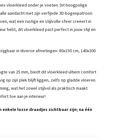
hes vloerkleed onder je voeten. Dit hoogpolige
 alle aandacht met zijn verfijnde 3D-bogenpatroon.
en, wat een rustige en stijlvolle sfeer creëert in
ur hebt, dit vloerkleed past perfect in jouw stijl en
krijgbaar in diverse afmetingen: 80x150 cm, 140x200
e van 25 mm, biedt dit vloerkleed ultiem comfort
 op zijn plek blijft liggen, zelfs op gladde vloeren.
ing, wat het zowel stijlvol als praktisch maakt.
fort toe aan je interieur!
 enkele losse draadjes zichtbaar zijn; na één