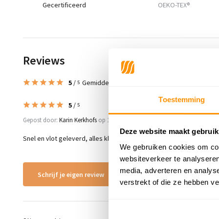
Gecertificeerd
OEKO-TEX®
Reviews
5
/
Gemiddelde uit 3 beoordelingen
5
Toestemming
5
/
5
Gepost door:
Karin Kerkhofs
op 1 Maart 2026
Deze website maakt gebruik
Snel en vlot geleverd, alles klopt, blij met mijn nieuw tapijt :-)
We gebruiken cookies om cont
websiteverkeer te analyseren
media, adverteren en analys
Schrijf je eigen review
verstrekt of die ze hebben v