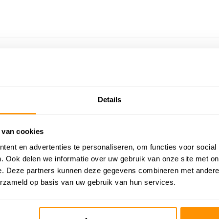
Details
5
/
5
Gepost door:
Veronica
op 24 Juli 2025
Ge
 van cookies
Ben heel blij en lekker zacht.
Ze
ent en advertenties te personaliseren, om functies voor social
vr
. Ook delen we informatie over uw gebruik van onze site met on
e. Deze partners kunnen deze gegevens combineren met andere i
erzameld op basis van uw gebruik van hun services.