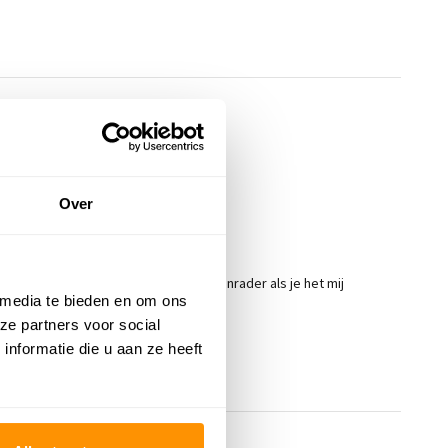
Over
5
/
5
post door:
Evy
op 1 Oktober 2024
er goed geprijsd, en snel bezorgd. Aanrader als je het mij
 media te bieden en om ons
aagt.
ze partners voor social
nformatie die u aan ze heeft