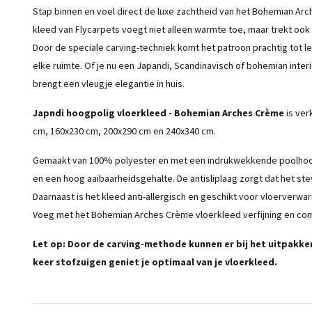
Stap binnen en voel direct de luxe zachtheid van het Bohemian Arc
kleed van Flycarpets voegt niet alleen warmte toe, maar trekt ook
Door de speciale carving-techniek komt het patroon prachtig tot lev
elke ruimte. Of je nu een Japandi, Scandinavisch of bohemian interie
brengt een vleugje elegantie in huis.
Japndi hoogpolig vloerkleed - Bohemian Arches Crème
is ver
cm, 160x230 cm, 200x290 cm en 240x340 cm.
Gemaakt van 100% polyester en met een indrukwekkende poolhoogt
en een hoog aaibaarheidsgehalte. De antisliplaag zorgt dat het stevig
Daarnaast is het kleed anti-allergisch en geschikt voor vloerverwarm
Voeg met het Bohemian Arches
Crème
vloerkleed verfijning en com
Let op: Door de carving-methode kunnen er bij het uitpakken
keer stofzuigen geniet je optimaal van je vloerkleed.