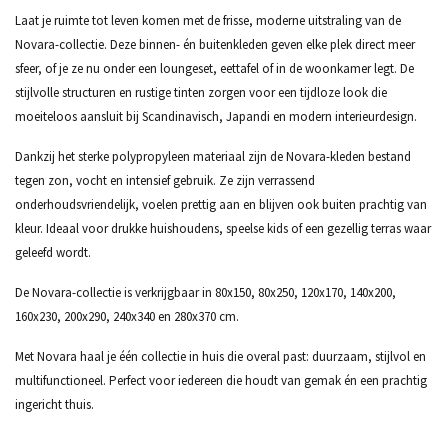
Laat je ruimte tot leven komen met de frisse, moderne uitstraling van de
Novara-collectie. Deze binnen- én buitenkleden geven elke plek direct meer
sfeer, of je ze nu onder een loungeset, eettafel of in de woonkamer legt. De
stijlvolle structuren en rustige tinten zorgen voor een tijdloze look die
moeiteloos aansluit bij Scandinavisch, Japandi en modern interieurdesign.
Dankzij het sterke polypropyleen materiaal zijn de Novara-kleden bestand
tegen zon, vocht en intensief gebruik. Ze zijn verrassend
onderhoudsvriendelijk, voelen prettig aan en blijven ook buiten prachtig van
kleur. Ideaal voor drukke huishoudens, speelse kids of een gezellig terras waar
geleefd wordt.
De Novara-collectie is verkrijgbaar in 80x150, 80x250, 120x170, 140x200,
160x230, 200x290, 240x340 en 280x370 cm.
Met Novara haal je één collectie in huis die overal past: duurzaam, stijlvol en
multifunctioneel. Perfect voor iedereen die houdt van gemak én een prachtig
ingericht thuis.