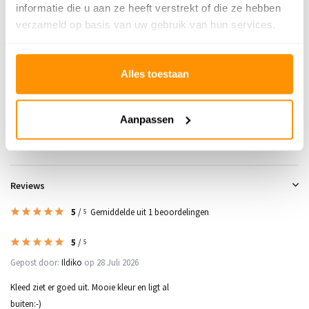
Gecertificeerd
OEKO-TEX®
informatie die u aan ze heeft verstrekt of die ze hebben
verzameld op basis van uw gebruik van hun services.
Adviesprijs
114,95
79,95
Je bespaart 35 euro
30%
Alles toestaan
Buy now, pay later
Aanpassen
Reviews
5
/
Gemiddelde uit 1 beoordelingen
5
5
/
5
Gepost door:
Ildiko
op 28 Juli 2026
Kleed ziet er goed uit. Mooie kleur en ligt al
buiten:-)