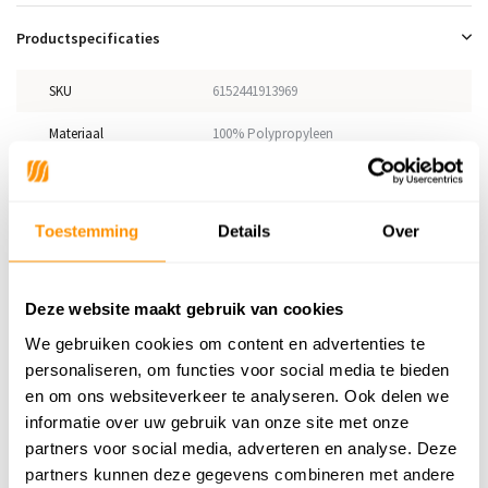
Productspecificaties
SKU
6152441913969
Materiaal
100% Polypropyleen
Materiaal Achterkant
Gefibrilleerd garen
Poolhoogte
5mm
Toestemming
Details
Over
Gewicht
1,45kg/m²
Productiemethode
Machinaal geweven
Deze website maakt gebruik van cookies
We gebruiken cookies om content en advertenties te
Vloerverwarming
Geschikt
personaliseren, om functies voor social media te bieden
Geschikt voor: Binnen of
en om ons websiteverkeer te analyseren. Ook delen we
Binnen & buiten
buiten?
informatie over uw gebruik van onze site met onze
partners voor social media, adverteren en analyse. Deze
Anti allergie
Ja
partners kunnen deze gegevens combineren met andere