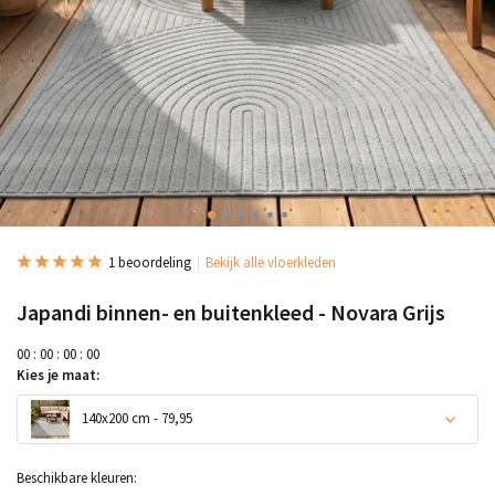
1 beoordeling
Bekijk alle vloerkleden
Japandi binnen- en buitenkleed - Novara Grijs
0
0
:
0
0
:
0
0
:
0
0
Kies je maat:
140x200 cm - 79,95
Uitverkocht
Beschikbare kleuren: