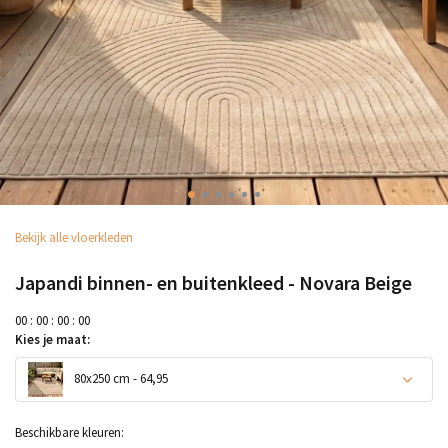
Bekijk alle vloerkleden
Japandi binnen- en buitenkleed - Novara Beige
0
0
:
0
0
:
0
0
:
0
0
Kies je maat:
80x250 cm - 64,95
Beschikbare kleuren: