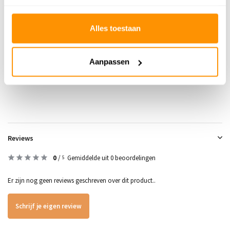
Gecertificeerd
OEKO-TEX®
Alles toestaan
Adviesprijs
89,95
64,95
Je bespaart 25 euro
28%
Aanpassen
Buy now, pay later
Reviews
0
/
Gemiddelde uit 0 beoordelingen
5
Er zijn nog geen reviews geschreven over dit product..
Schrijf je eigen review