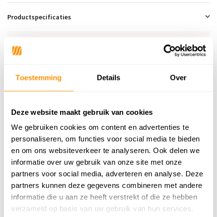
Productspecificaties
SKU
6152441862823
Materiaal
100% Polypropyleen
Toestemming
Details
Over
Materiaal Achterkant
Gefibrilleerd garen
Poolhoogte
5mm
Deze website maakt gebruik van cookies
Gewicht
1,45kg/m²
We gebruiken cookies om content en advertenties te
Productiemethode
Machinaal geweven
personaliseren, om functies voor social media te bieden
en om ons websiteverkeer te analyseren. Ook delen we
Vloerverwarming
Geschikt
informatie over uw gebruik van onze site met onze
Geschikt voor: Binnen of
partners voor social media, adverteren en analyse. Deze
Binnen & buiten
buiten?
partners kunnen deze gegevens combineren met andere
informatie die u aan ze heeft verstrekt of die ze hebben
Anti allergie
Ja
verzameld op basis van uw gebruik van hun services.