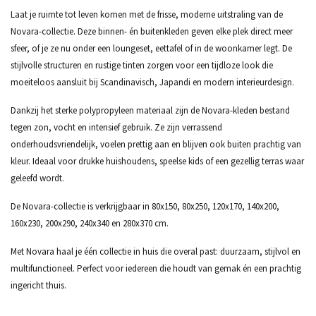
Laat je ruimte tot leven komen met de frisse, moderne uitstraling van de
Novara-collectie. Deze binnen- én buitenkleden geven elke plek direct meer
sfeer, of je ze nu onder een loungeset, eettafel of in de woonkamer legt. De
stijlvolle structuren en rustige tinten zorgen voor een tijdloze look die
moeiteloos aansluit bij Scandinavisch, Japandi en modern interieurdesign.
Dankzij het sterke polypropyleen materiaal zijn de Novara-kleden bestand
tegen zon, vocht en intensief gebruik. Ze zijn verrassend
onderhoudsvriendelijk, voelen prettig aan en blijven ook buiten prachtig van
kleur. Ideaal voor drukke huishoudens, speelse kids of een gezellig terras waar
geleefd wordt.
De Novara-collectie is verkrijgbaar in 80x150, 80x250, 120x170, 140x200,
160x230, 200x290, 240x340 en 280x370 cm.
Met Novara haal je één collectie in huis die overal past: duurzaam, stijlvol en
multifunctioneel. Perfect voor iedereen die houdt van gemak én een prachtig
ingericht thuis.