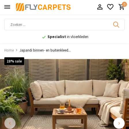
0
9,1
uit 11.000+ beoordelingen
Home
Japandi binnen- en buitenkleed...
28% sale