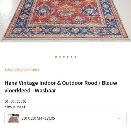
Bekijk alle vloerkleden
Hana Vintage Indoor & Outdoor Rood / Blauw
vloerkleed - Wasbaar
0
0
:
0
0
:
0
0
:
0
0
Kies je maat:
200 X 290 CM - 139,95