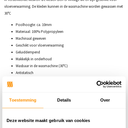
vloerverwarming. De kleden kunnen in de wasmachine worden gewassen met
30°C
Poolhoogte: ca. 10mm
Materiaal: 100% Polypropyleen
Machinaal geweven
Geschikt voor vloerverwarming
Geluiddempend
Makkelijk in onderhoud
Wasbaar in de wasmachine (30°C)
Antistatisch
Antiallergisch
Toestemming
Details
Over
Productspecificaties
SKU
7434647214217
Deze website maakt gebruik van cookies