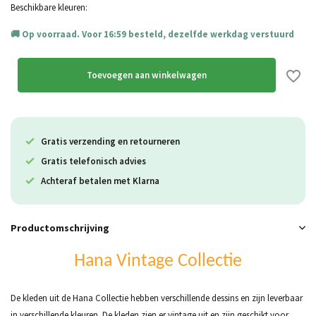
Uitverkocht
Beschikbare kleuren:
Op voorraad. Voor 16:59 besteld, dezelfde werkdag verstuurd
Uitverkocht
Uitverkocht
Toevoegen aan winkelwagen
Gratis verzending en retourneren
Gratis telefonisch advies
Achteraf betalen met Klarna
Productomschrijving
Hana Vintage Collectie
De kleden uit de Hana Collectie hebben verschillende dessins en zijn leverbaar
in verschillende kleuren. De kleden zien er vintage uit en zijn geschikt voor