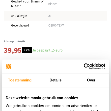
Geschikt voor: Binnen of
Binnen
buiten?
Anti allergie
Ja
Gecertificeerd
OEKO-TEX®
Adviesprijs
54,95
39,95
Je bespaart 15 euro
27%
Buy now, pay later
Toestemming
Details
Over
Reviews
Deze website maakt gebruik van cookies
4.8
/
Gemiddelde uit 43 beoordelingen
5
We gebruiken cookies om content en advertenties te
5
5