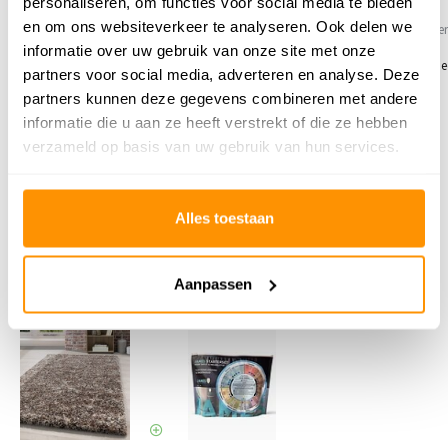
5
/
5
/
personaliseren, om functies voor social media te bieden
en om ons websiteverkeer te analyseren. Ook delen we
Gepost door:
Ivon
op 29 Augustus 2024
Gepost door:
Ineke
op 8 November
informatie over uw gebruik van onze site met onze
Levering snel en goed. Tapijt veel lichter
ik ben er zeer tevreden mee. Een h
partners voor social media, adverteren en analyse. Deze
alsop foto. Mocca is lichter maar al om al
vloerkleed. Netjes verpakt.
partners kunnen deze gegevens combineren met andere
een mooi tapijt. Goede prijs voor
informatie die u aan ze heeft verstrekt of die ze hebben
formaat.!
verzameld op basis van uw gebruik van hun services.
Toon
1
-
3
van
43
reacties
1
2
3
4
5
Alles toestaan
Schrijf je eigen review
Aanpassen