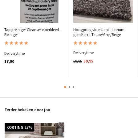
Tapijtreiniger Cleanser vloerkleed -
Hoogpolig vloerkleed - Lorium
Reiniger
gemêleerd Taupe/Grijs/Beige
Deliverytime
Deliverytime
59,95
39,95
17,90
Eerder bekeken door jou
KORTING 27%