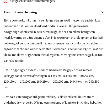
Niet geschikt voor robotstofzuigers
Productomschrijving
Stel je voor: je komt thuis na een lange dag en voelt meteen de zachte, luxe
textuur van het Lorium vloerkleed onder je voeten. Dit gemêleerde
hoogpolige vloerkleed in de kleuren beige, mocca en crème brengt een
heerlijk warme en uitnodigende sfeer in je woonkamer of slaapkamer. Dankzij
de hoogpolige structuur biedt het een ongeëvenaard comfort en voelt het
bijzonder zacht aan onder de voeten. Bovendien is het antiallergisch, wat het
ideaal maakt voor gezinnen met allergieën, en voegt het een vleugje luxe toe
aan elke ruimte.
Het Hoogpolig vloerkleed - Lorium Gemêleerd Beige/Mocca/Crème is
verkrijgbaar in diverse afmetingen: 80x150 cm, 80x300 cm, 100x200 cm,
120x170 cm, 140x200 cm, 160x230 cm, 200x290 cm, 240x340 cm en 280x380
cm.
Gemaakt van hoogwaardige materialen, is dit vloerkleed duurzaam en
onderhoudsvriendelijk. Of je nu een moderne of klassieke inrichting hebt, het