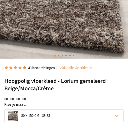
43 beoordelingen
Bekijk alle vloerkleden
Hoogpolig vloerkleed - Lorium gemeleerd
Beige/Mocca/Crème
0
0
:
0
0
:
0
0
:
0
0
Kies je maat:
80 X 150 CM - 39,95