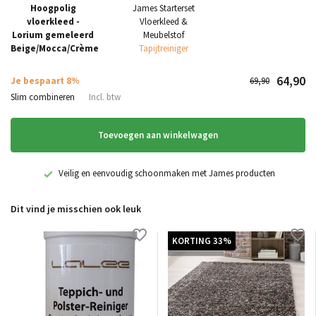
Hoogpolig
James Starterset
vloerkleed -
Vloerkleed &
Lorium gemeleerd
Meubelstof
Beige/Mocca/Crème
Tapijtreiniger
64,90
Je bespaart 8%
69,90
Slim combineren
Incl. btw
Toevoegen aan winkelwagen
Veilig en eenvoudig schoonmaken met James producten
Dit vind je misschien ook leuk
KORTING 33%