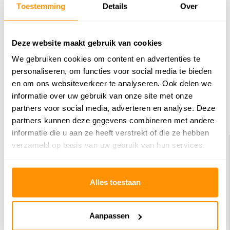
Toestemming
Details
Over
Reviews
0
/
Gemiddelde uit 0 beoordelingen
5
Deze website maakt gebruik van cookies
We gebruiken cookies om content en advertenties te
Er zijn nog geen reviews geschreven over dit product..
personaliseren, om functies voor social media te bieden
en om ons websiteverkeer te analyseren. Ook delen we
Schrijf je eigen review
informatie over uw gebruik van onze site met onze
partners voor social media, adverteren en analyse. Deze
Dit vind je misschien ook leuk
partners kunnen deze gegevens combineren met andere
informatie die u aan ze heeft verstrekt of die ze hebben
KORTING 29%
verzameld op basis van uw gebruik van hun services.
Alles toestaan
Aanpassen