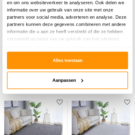
en om ons websiteverkeer te analyseren. Ook delen we
informatie over uw gebruik van onze site met onze
partners voor social media, adverteren en analyse. Deze
partners kunnen deze gegevens combineren met andere
informatie die u aan ze heeft verstrekt of die ze hebben
Reviews
verzameld op basis van uw gebruik van hun services.
0
/
Gemiddelde uit 0 beoordelingen
5
Er zijn nog geen reviews geschreven over dit product..
Alles toestaan
Schrijf je eigen review
Aanpassen
Dit vind je misschien ook leuk