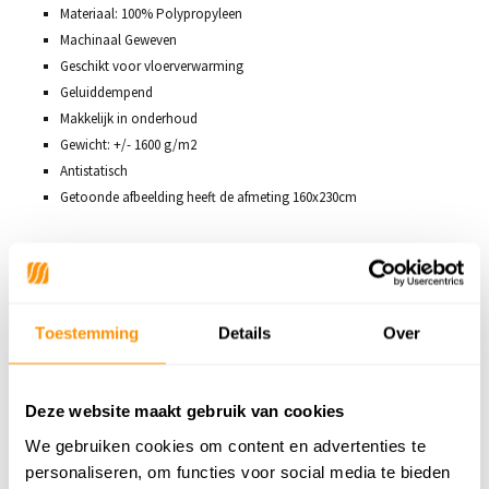
Materiaal: 100% Polypropyleen
Machinaal Geweven
Geschikt voor vloerverwarming
Geluiddempend
Makkelijk in onderhoud
Gewicht: +/- 1600 g/m2
Antistatisch
Getoonde afbeelding heeft de afmeting 160x230cm
Productspecificaties
Toestemming
Details
Over
SKU
9505856751829
Deze website maakt gebruik van cookies
74,95
We gebruiken cookies om content en advertenties te
personaliseren, om functies voor social media te bieden
Buy now, pay later