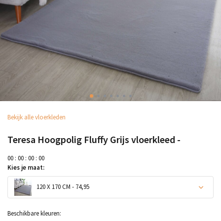
Bekijk alle vloerkleden
Teresa Hoogpolig Fluffy Grijs vloerkleed -
0
0
:
0
0
:
0
0
:
0
0
Kies je maat:
120 X 170 CM - 74,95
Beschikbare kleuren: