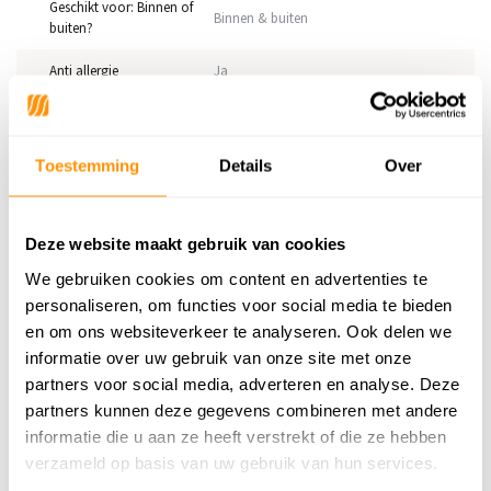
Geschikt voor: Binnen of
Binnen & buiten
buiten?
Anti allergie
Ja
Gecertificeerd
OEKO-TEX®
Toestemming
Details
Over
Adviesprijs
159,95
129,95
Je bespaart 30 euro
19%
Deze website maakt gebruik van cookies
We gebruiken cookies om content en advertenties te
personaliseren, om functies voor social media te bieden
en om ons websiteverkeer te analyseren. Ook delen we
Reviews
informatie over uw gebruik van onze site met onze
partners voor social media, adverteren en analyse. Deze
0
/
Gemiddelde uit 0 beoordelingen
5
partners kunnen deze gegevens combineren met andere
Er zijn nog geen reviews geschreven over dit product..
informatie die u aan ze heeft verstrekt of die ze hebben
verzameld op basis van uw gebruik van hun services.
Schrijf je eigen review