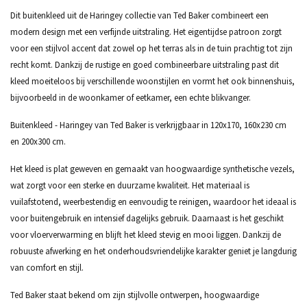
Dit buitenkleed uit de Haringey collectie van Ted Baker combineert een
modern design met een verfijnde uitstraling. Het eigentijdse patroon zorgt
voor een stijlvol accent dat zowel op het terras als in de tuin prachtig tot zijn
recht komt. Dankzij de rustige en goed combineerbare uitstraling past dit
kleed moeiteloos bij verschillende woonstijlen en vormt het ook binnenshuis,
bijvoorbeeld in de woonkamer of eetkamer, een echte blikvanger.
Buitenkleed - Haringey van Ted Baker is verkrijgbaar in 120x170, 160x230 cm
en 200x300 cm.
Het kleed is plat geweven en gemaakt van hoogwaardige synthetische vezels,
wat zorgt voor een sterke en duurzame kwaliteit. Het materiaal is
vuilafstotend, weerbestendig en eenvoudig te reinigen, waardoor het ideaal is
voor buitengebruik en intensief dagelijks gebruik. Daarnaast is het geschikt
voor vloerverwarming en blijft het kleed stevig en mooi liggen. Dankzij de
robuuste afwerking en het onderhoudsvriendelijke karakter geniet je langdurig
van comfort en stijl.
Ted Baker staat bekend om zijn stijlvolle ontwerpen, hoogwaardige