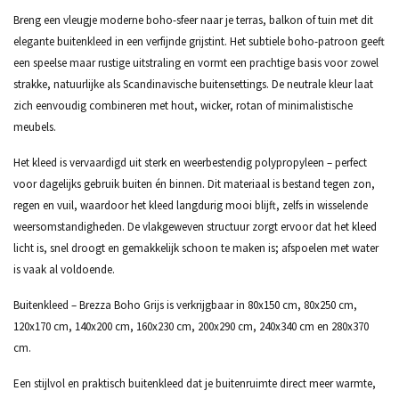
Breng een vleugje moderne boho-sfeer naar je terras, balkon of tuin met dit
elegante buitenkleed in een verfijnde grijstint. Het subtiele boho-patroon geeft
een speelse maar rustige uitstraling en vormt een prachtige basis voor zowel
strakke, natuurlijke als Scandinavische buitensettings. De neutrale kleur laat
zich eenvoudig combineren met hout, wicker, rotan of minimalistische
meubels.
Het kleed is vervaardigd uit sterk en weerbestendig polypropyleen – perfect
voor dagelijks gebruik buiten én binnen. Dit materiaal is bestand tegen zon,
regen en vuil, waardoor het kleed langdurig mooi blijft, zelfs in wisselende
weersomstandigheden. De vlakgeweven structuur zorgt ervoor dat het kleed
licht is, snel droogt en gemakkelijk schoon te maken is; afspoelen met water
is vaak al voldoende.
Buitenkleed – Brezza Boho Grijs is verkrijgbaar in 80x150 cm, 80x250 cm,
120x170 cm, 140x200 cm, 160x230 cm, 200x290 cm, 240x340 cm en 280x370
cm.
Een stijlvol en praktisch buitenkleed dat je buitenruimte direct meer warmte,