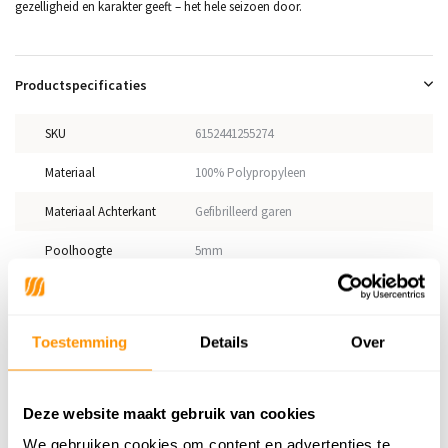
gezelligheid en karakter geeft – het hele seizoen door.
Productspecificaties
SKU
6152441255274
Materiaal
100% Polypropyleen
Materiaal Achterkant
Gefibrilleerd garen
Poolhoogte
5mm
Gewicht
1,30kg/m²
Productiemethode
Machinaal geweven
Toestemming
Details
Over
Vloerverwarming
Geschikt
Geschikt voor: Binnen of
Deze website maakt gebruik van cookies
Binnen
buiten?
We gebruiken cookies om content en advertenties te