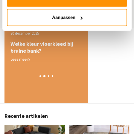
Aanpassen
30 december 2025
Door Flycarpets, 3 december 20
j
Welke kleur vloerkleed bij
Wat is een Berber
bruine bank?
vloerkleed? Alles ove
authentieke klassiek
Lees meer
Lees meer
Recente artikelen