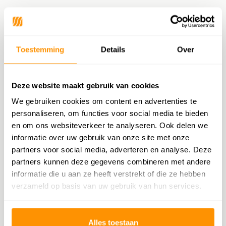
Felle kleuren zijn leuk en laten vaak zien dat je gedurfde stappen neemt, maar
een andere kant van de medaille is dat je het na een jaar zat kan zijn. Bij
neutrale kleuren heb je dat veel minder en vandaar dat je daar waarschijnlijk
Toestemming
Details
Over
vele jaren van kan genieten. Je hoeft je ook geen zorgen te maken of
bepaalde kleuren uit de mode gaan, dat zal namelijk niet gebeuren bij
neutrale kleuren.
Deze website maakt gebruik van cookies
Iedereen vindt het mooi
We gebruiken cookies om content en advertenties te
personaliseren, om functies voor social media te bieden
Neutrale kleuren valt bij iedereen goed, bij felle kleuren is dat niet bij iedereen
en om ons websiteverkeer te analyseren. Ook delen we
het geval. Dat komt omdat felle kleuren gewaagd zijn en je meer een
informatie over uw gebruik van onze site met onze
trendsetter bent. Wil je liever voor safe gaan? Dan kan je het beste gebruik
partners voor social media, adverteren en analyse. Deze
maken van neutrale kleuren. Maar wat zijn neutrale kleuren eigenlijk? Nou dat
partners kunnen deze gegevens combineren met andere
zijn kleuren die er niet uitschieten, je kan denken aan zachte kleuren zoals
informatie die u aan ze heeft verstrekt of die ze hebben
beige, grijs, wit of lichtbruin.
verzameld op basis van uw gebruik van hun services.
Alles toestaan