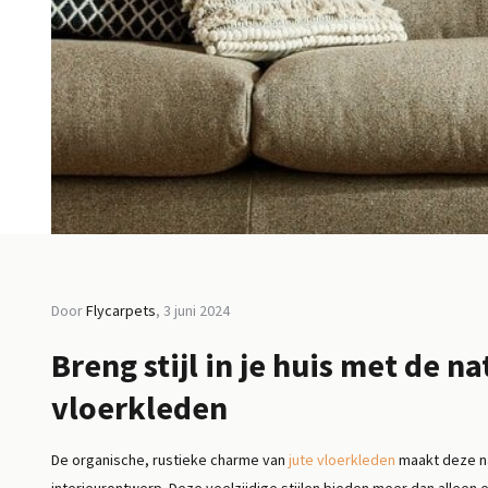
Door
Flycarpets
Door Flycarpets, 3 december 2025
, 3 juni 2024
Door Fly
Wat is een Berber
Hoe 
Breng stijl in je huis met de n
vloerkleed? Alles over
vloe
vloerkleden
deze authentieke
Lees me
klassieker
De organische, rustieke charme van
jute vloerkleden
maakt deze na