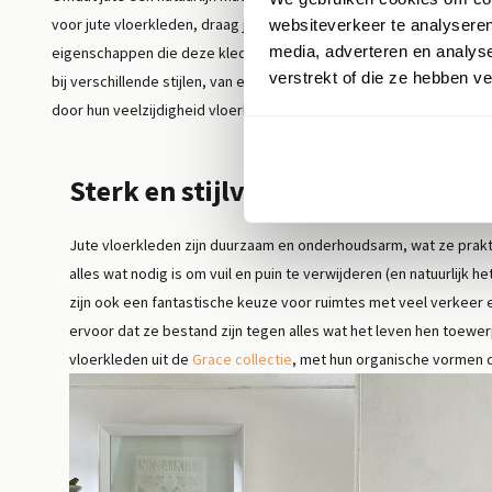
voor jute vloerkleden, draag je bij aan een duurzamer en ecovriende
websiteverkeer te analyseren
media, adverteren en analys
eigenschappen die deze kleden een milieubewuste keuze maken, br
verstrekt of die ze hebben v
bij verschillende stijlen, van eigentijds tot bohemien, en zijn mom
door hun veelzijdigheid vloerkleden combineren voor een nog dynami
Sterk en stijlvol
Jute vloerkleden zijn duurzaam en onderhoudsarm, wat ze prakt
alles wat nodig is om vuil en puin te verwijderen (en natuurlijk h
zijn ook een fantastische keuze voor ruimtes met veel verkeer 
ervoor dat ze bestand zijn tegen alles wat het leven hen toewerp
vloerkleden uit de
Grace collectie
, met hun organische vormen d