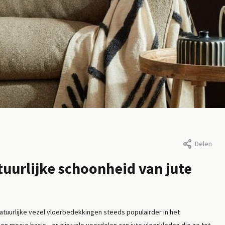
carpets, 20 november 2025
Door Flycarpets, 6 maart 2026
Delen
groot moet een
Welke kleur vloer
atuurlijke schoonheid van jute
rkleed zijn?
bij grijze bank?
er
Lees meer
tuurlijke vezel vloerbedekkingen steeds populairder in het