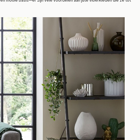
een mooie basis—er zijn vele voordelen aan jute vloerkleden die ze tot