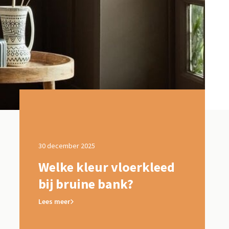
30 december 2025
Door Flycarp
kleed
Welke kleur vloerkleed
Wat is 
bij bruine bank?
vloerkl
deze a
Lees meer
klassie