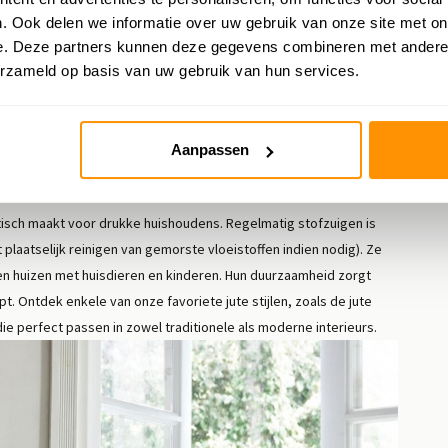
lijker huis.
Is een jute vloerkleed warm?
Ja, dezelfde
. Ook delen we informatie over uw gebruik van onze site met on
e. Deze partners kunnen deze gegevens combineren met andere i
engen ook warmte en textuur in je ruimte. Jute vloerkleden passen
erzameld op basis van uw gebruik van hun services.
enteel een toptrend in de wereld van interieurdesign. Bovendien kun je
scher en textuurrijker uiterlijk.
Aanpassen
isch maakt voor drukke huishoudens. Regelmatig stofzuigen is
et plaatselijk reinigen van gemorste vloeistoffen indien nodig). Ze
en huizen met huisdieren en kinderen. Hun duurzaamheid zorgt
t. Ontdek enkele van onze favoriete jute stijlen, zoals de jute
ie perfect passen in zowel traditionele als moderne interieurs.