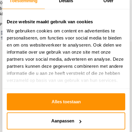
Toestemming
Details
Over
Ontdek onze veelzijdige collectie outdoor vloerkleden! Transformeer je
buitenruimte met stijlvolle, duurzame en weerbestendige kleden. Vind het perfecte
kleed dat comfort en sfeer toevoegt aan jouw tuin, balkon of terras.
Deze website maakt gebruik van cookies
Producten
We gebruiken cookies om content en advertenties te
Filter
personaliseren, om functies voor social media te bieden
Sorteren op
en om ons websiteverkeer te analyseren. Ook delen we
informatie over uw gebruik van onze site met onze
Hulp nodig?
partners voor social media, adverteren en analyse. Deze
partners kunnen deze gegevens combineren met andere
Neem contact op met onze
informatie die u aan ze heeft verstrekt of die ze hebben
verzameld op basis van uw gebruik van hun services.
klantenservice
Retourneren
Alles toestaan
Informatie over het terugsturen
Aanpassen
Chat direct
Chatten met een medewerker